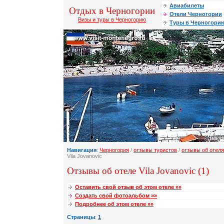
Авиабилеты
Отдых в Черногории
Отели Черногории
Визы и туры в Черногорию
Туры в Черногори
Навигация
:
Черногория
/
отзывы туристов
/
отзывы об отел
Vila Jovanovic
Отзывы об отеле Vila Jovanovic (1)
Оставить свой отзыв об этом отеле »»
Создать свой фотоальбом »»
Подробнее об этом отеле »»
Страницы
:
1