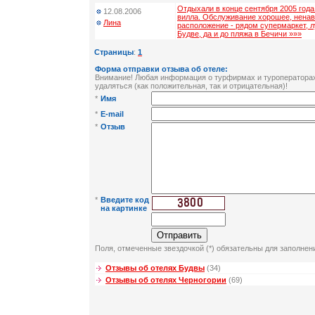
Отдыхали в конце сентября 2005 года
12.08.2006
вилла. Обслуживание хорошее, ненав
Лина
расположение - рядом супермаркет, 
Будве, да и до пляжа в Бечичи »»»
Страницы
:
1
Форма отправки отзыва об отеле:
Внимание! Любая информация о турфирмах и туроператорах 
удаляться (как положительная, так и отрицательная)!
*
Имя
*
E-mail
*
Отзыв
*
Введите код
на картинке
Поля, отмеченные звездочкой (*) обязательны для заполнен
Отзывы об отелях Будвы
(34)
Отзывы об отелях Черногории
(69)