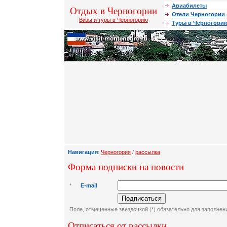
Авиабилеты
Отдых в Черногории
Отели Черногории
Визы и туры в Черногорию
Туры в Черногори
Навигация
:
Черногория
/
рассылка
Форма подписки на новости
*
E-mail
Поле, отмеченные звездочкой (*) обязательно для заполнен
Отписаться от рассылки