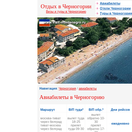
Авиабилеты
Отдых в Черногории
Отели Черногории
Визы и туры в Черногорию
Туры в Черногори
Навигация
:
Черногория
/
авиабилеты
Авиабилеты в Черногорию
Маршрут
В/П туда*
В/П обр.*
Дни рейсов
вылет
москва-тиват
вылет туда
обратно 10-
через белград
18-25
30
ежедневно
тиват-москва
прилет
прилет
через белград
туда 09-30
обратно 17-