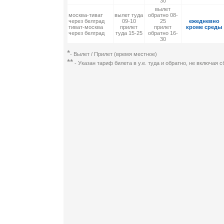
30
вылет
москва-тиват
вылет туда
обратно 08-
через белград
09-10
25
ежедневно
тиват-москва
прилет
прилет
кроме среды
через белград
туда 15-25
обратно 16-
30
*
- Вылет / Прилет (время местное)
**
- Указан тариф билета в у.е. туда и обратно, не включая 