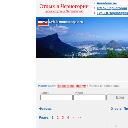
Авиабилеты
Отдых в Черногории
Отели Черногории
Визы и туры в Черногорию
Туры в Черногори
Навигация
:
Черногория
/
форум
/ Работа в Черногории
Логин:
Пароль:
Форумы
Ответы
Пр
Pages
:
1
2
3
4
»
»»
0