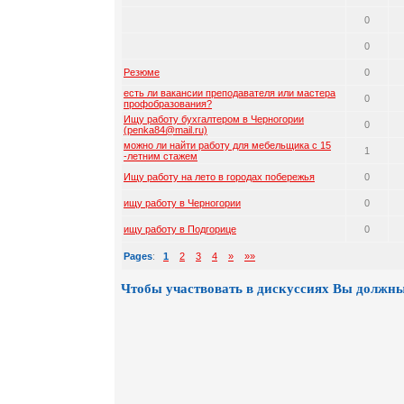
0
0
Резюме
0
есть ли вакансии преподавателя или мастера
0
профобразования?
Ищу работу бухгалтером в Черногории
0
(penka84@mail.ru)
можно ли найти работу для мебельщика с 15
1
-летним стажем
Ищу работу на лето в городах побережья
0
ищу работу в Черногории
0
ищу работу в Подгорице
0
Pages
:
1
2
3
4
»
»»
Чтобы участвовать в дискуссиях Вы должны