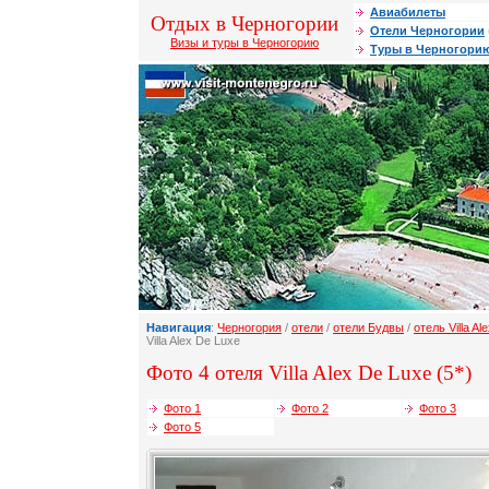
Авиабилеты
Отдых в Черногории
Отели Черногории
Визы и туры в Черногорию
Туры в Черногори
Навигация
:
Черногория
/
отели
/
отели Будвы
/
отель Villa Al
Villa Alex De Luxe
Фото 4 отеля Villa Alex De Luxe (5*)
Фото 1
Фото 2
Фото 3
Фото 5