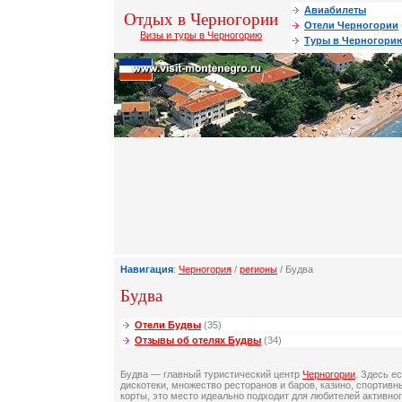
Авиабилеты
Отдых в Черногории
Отели Черногории
Визы и туры в Черногорию
Туры в Черногори
Навигация
:
Черногория
/
регионы
/ Будва
Будва
Отели Будвы
(35)
Отзывы об отелях Будвы
(34)
Будва — главный туристический центр
Черногории
. Здесь е
дискотеки, множество ресторанов и баров, казино, спортив
корты, это место идеально подходит для любителей активног