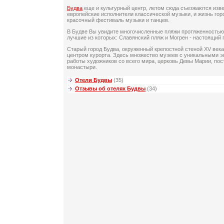
Будва
еще и культурный центр, летом сюда съезжаются изв
европейские исполнители классической музыки, и жизнь го
красочный фестиваль музыки и танцев.
В Будве Вы увидите многочисленные пляжи протяженностью 
лучшие из которых: Славянский пляж и Могрен - настоящий 
Старый город Будва, окруженный крепостной стеной XV века
центром курорта. Здесь множество музеев с уникальными э
работы художников со всего мира, церковь Девы Марии, пост
монастыри.
Отели Будвы
(35)
Отзывы об отелях Будвы
(34)